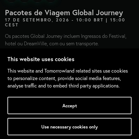
Pacotes de Viagem Global Journey
17 DE SETEMBRO, 2026 - 10:00 BRT | 15:00
CEST
Os pacotes Global Journey incluem Ingressos do Festival,
hotel ou DreamVille, com ou sem transporte.
This website uses cookies
DESOBRIR GLOBAL JOURNEY
This website and Tomorrowland related sites use cookies
to personalize content, provide social media features,
analyse traffic and to embed third party applications.
Pré-Venda Exclusiva Bybit
Accept
21 DE SETEMBRO, 2026 - 10:00 BRT | 15:00
CEST
Use necessary cookies only
Pré-venda para clientes com conta e Bybit Card garantirem
Ingressos do Festival e/ou Pacotes DreamVille com